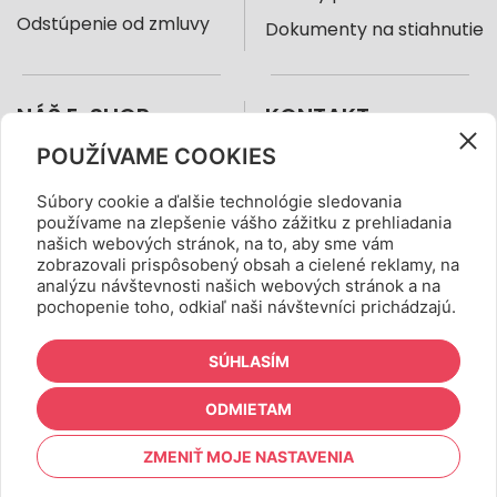
Odstúpenie od zmluvy
Dokumenty na stiahnutie
NÁŠ E-SHOP
KONTAKT
POUŽÍVAME COOKIES
Boma Trade, s.r.o.
+421 905 988 666
Hálova 12, 851 01
obchod@farbicky.sk
Súbory cookie a ďalšie technológie sledovania
používame na zlepšenie vášho zážitku z prehliadania
Bratislava, Slovensko
našich webových stránok, na to, aby sme vám
zobrazovali prispôsobený obsah a cielené reklamy, na
analýzu návštevnosti našich webových stránok a na
pochopenie toho, odkiaľ naši návštevníci prichádzajú.
SÚHLASÍM
ODMIETAM
shopping_cart
ZMENIŤ MOJE NASTAVENIA
0,00 €
Nastavenie cookies