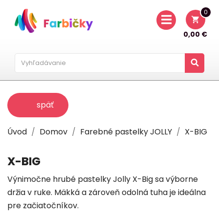
0
shopping_cart
0,00 €
späť
Úvod
Domov
Farebné pastelky JOLLY
X-BIG
X-BIG
Výnimočne hrubé pastelky Jolly X-Big sa výborne
držia v ruke. Mäkká a zároveň odolná tuha je ideálna
pre začiatočníkov.