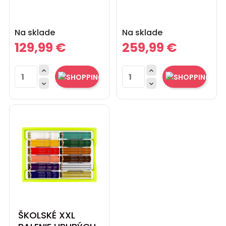
Cena
Cena
Na sklade
Na sklade
129,99 €
259,99 €




ŠKOLSKÉ XXL