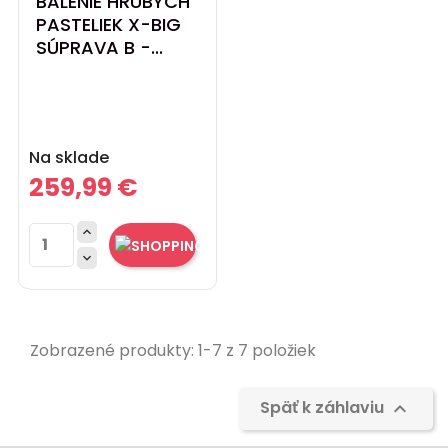
BALENIE HRUBÝCH
PASTELIEK X-BIG
SÚPRAVA B -...
Cena
Na sklade
259,99 €


Zobrazené produkty: 1-7 z 7 položiek
Späť k záhlaviu
