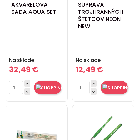
AKVARELOVÁ
SÚPRAVA
SADA AQUA SET
TROJHRANNÝCH
ŠTETCOV NEON
NEW
Cena
Cena
Na sklade
Na sklade
32,49 €
12,49 €



