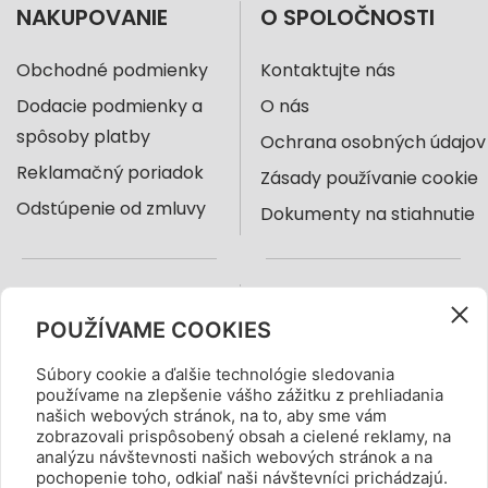
NAKUPOVANIE
O SPOLOČNOSTI
Obchodné podmienky
Kontaktujte nás
Dodacie podmienky a
O nás
spôsoby platby
Ochrana osobných údajov
Reklamačný poriadok
Zásady používanie cookie
Odstúpenie od zmluvy
Dokumenty na stiahnutie
NÁŠ E-SHOP
KONTAKT
POUŽÍVAME COOKIES
Boma Trade, s.r.o.
+421 905 988 666
Súbory cookie a ďalšie technológie sledovania
Hálova 12, 851 01
obchod@farbicky.sk
používame na zlepšenie vášho zážitku z prehliadania
Bratislava, Slovensko
našich webových stránok, na to, aby sme vám
zobrazovali prispôsobený obsah a cielené reklamy, na
analýzu návštevnosti našich webových stránok a na
pochopenie toho, odkiaľ naši návštevníci prichádzajú.