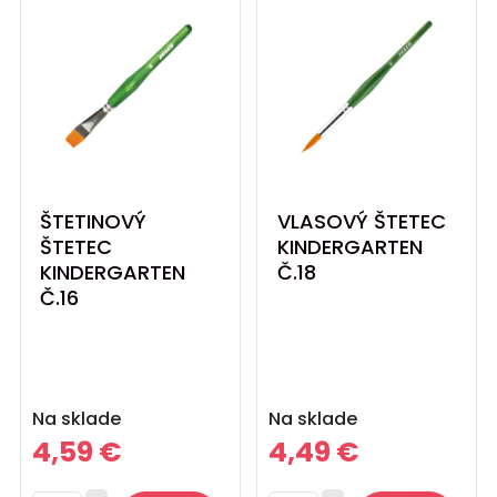
ŠTETINOVÝ
VLASOVÝ ŠTETEC
ŠTETEC
KINDERGARTEN
KINDERGARTEN
Č.18
Č.16
Cena
Cena
Na sklade
Na sklade
4,59 €
4,49 €