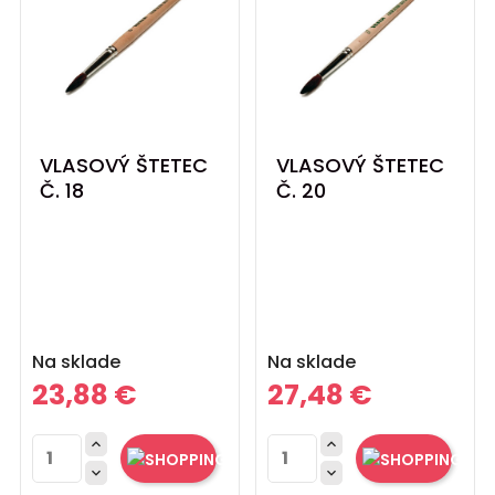
VLASOVÝ ŠTETEC
VLASOVÝ ŠTETEC
Č. 18
Č. 20
Cena
Cena
Na sklade
Na sklade
23,88 €
27,48 €



