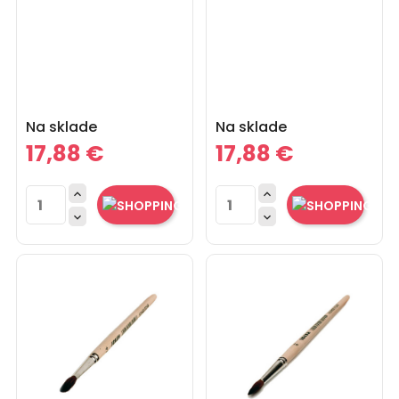
Cena
Cena
Na sklade
Na sklade
17,88 €
17,88 €



