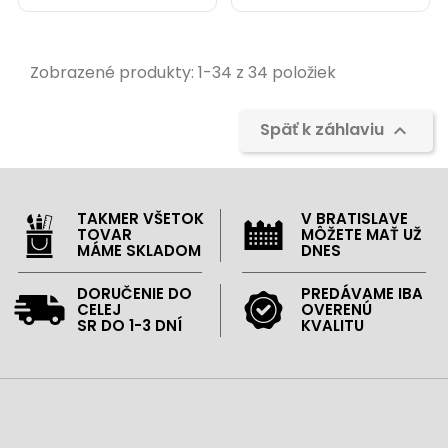
Zobrazené produkty: 1-34 z 34 položiek
Späť k záhlaviu

TAKMER VŠETOK
V BRATISLAVE
TOVAR
MÔŽETE MAŤ UŽ
MÁME SKLADOM
DNES
DORUČENIE DO
PREDÁVAME IBA
CELEJ
OVERENÚ
SR DO 1-3 DNÍ
KVALITU