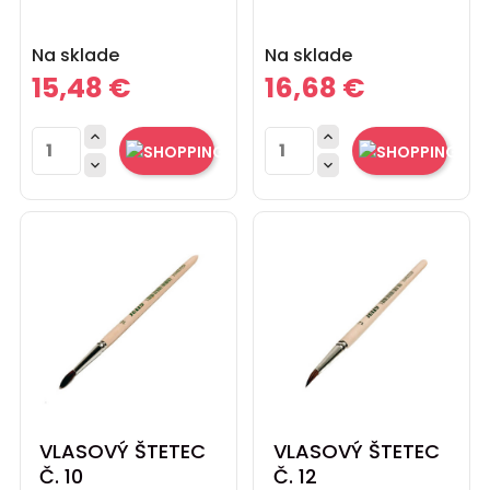
Cena
Cena
Na sklade
Na sklade
15,48 €
16,68 €




VLASOVÝ ŠTETEC
VLASOVÝ ŠTETEC
Č. 10
Č. 12