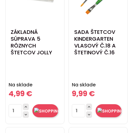
ZÁKLADNÁ
SADA ŠTETCOV
SÚPRAVA 5
KINDERGARTEN
RÔZNYCH
VLASOVÝ Č.18 A
ŠTETCOV JOLLY
ŠTETINOVÝ Č.16
Cena
Cena
Na sklade
Na sklade
4,99 €
9,99 €



