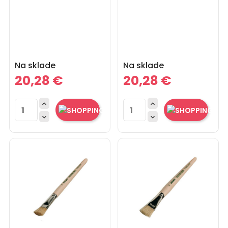
Cena
Cena
Na sklade
Na sklade
20,28 €
20,28 €



