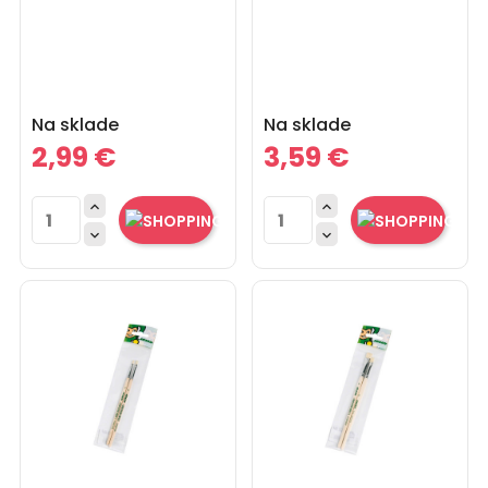
Cena
Cena
Na sklade
Na sklade
2,99 €
3,59 €



