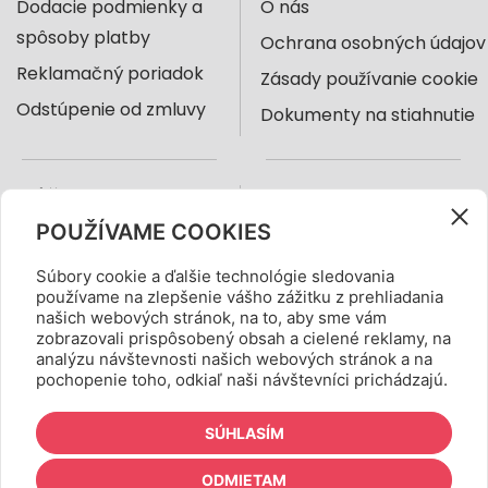
Dodacie podmienky a
O nás
spôsoby platby
Ochrana osobných údajov
Reklamačný poriadok
Zásady používanie cookie
Odstúpenie od zmluvy
Dokumenty na stiahnutie
NÁŠ E-SHOP
KONTAKT
POUŽÍVAME COOKIES
Boma Trade, s.r.o.
+421 905 988 666
Súbory cookie a ďalšie technológie sledovania
Hálova 12, 851 01
obchod@farbicky.sk
používame na zlepšenie vášho zážitku z prehliadania
Bratislava, Slovensko
našich webových stránok, na to, aby sme vám
zobrazovali prispôsobený obsah a cielené reklamy, na
analýzu návštevnosti našich webových stránok a na
pochopenie toho, odkiaľ naši návštevníci prichádzajú.
SÚHLASÍM
ODMIETAM