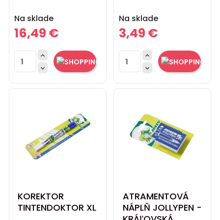
Cena
Cena
Na sklade
Na sklade
16,49 €
3,49 €




KOREKTOR
ATRAMENTOVÁ
TINTENDOKTOR XL
NÁPLŇ JOLLYPEN -
KRÁĽOVSKÁ