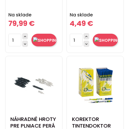
Cena
Cena
Na sklade
Na sklade
79,99 €
4,49 €




NÁHRADNÉ HROTY
KOREKTOR
PRE PLNIACE PERÁ
TINTENDOKTOR