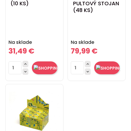
(10 KS)
PULTOVÝ STOJAN
(48 KS)
Cena
Cena
Na sklade
Na sklade
31,49 €
79,99 €



