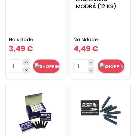
MODRÁ (12 KS)
Cena
Cena
Na sklade
Na sklade
3,49 €
4,49 €



