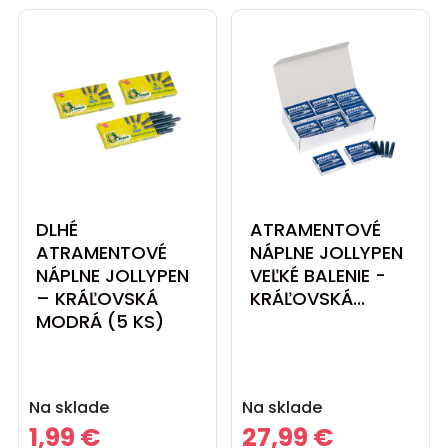
DLHÉ
ATRAMENTOVÉ
ATRAMENTOVÉ
NÁPLNE JOLLYPEN
NÁPLNE JOLLYPEN
VEĽKÉ BALENIE -
– KRÁĽOVSKÁ
KRÁĽOVSKÁ...
MODRÁ (5 KS)
Cena
Cena
Na sklade
Na sklade
1,99 €
27,99 €