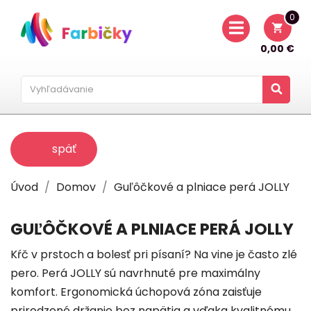
0
shopping_cart
0,00 €
späť
Úvod
Domov
Guľôčkové a plniace perá JOLLY
GUĽÔČKOVÉ A PLNIACE PERÁ JOLLY
Kŕč v prstoch a bolesť pri písaní? Na vine je často zlé
pero. Perá JOLLY sú navrhnuté pre maximálny
komfort. Ergonomická úchopová zóna zaisťuje
prirodzené držanie bez napätia a vďaka kvalitnému