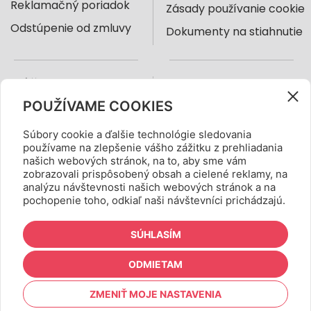
Reklamačný poriadok
Zásady používanie cookie
Odstúpenie od zmluvy
Dokumenty na stiahnutie
NÁŠ E-SHOP
KONTAKT
POUŽÍVAME COOKIES
Boma Trade, s.r.o.
+421 905 988 666
Súbory cookie a ďalšie technológie sledovania
Hálova 12, 851 01
obchod@farbicky.sk
používame na zlepšenie vášho zážitku z prehliadania
Bratislava, Slovensko
našich webových stránok, na to, aby sme vám
zobrazovali prispôsobený obsah a cielené reklamy, na
analýzu návštevnosti našich webových stránok a na
pochopenie toho, odkiaľ naši návštevníci prichádzajú.
SÚHLASÍM
ODMIETAM
shopping_cart
ZMENIŤ MOJE NASTAVENIA
0,00 €