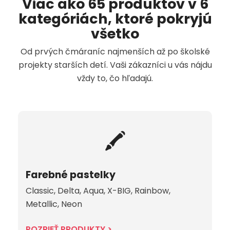
Viac ako 65 produktov v 6
kategóriách, ktoré pokryjú
všetko
Od prvých čmáraníc najmenších až po školské
projekty starších detí. Vaši zákazníci u vás nájdu
vždy to, čo hľadajú.
🖍️
Farebné pastelky
Classic, Delta, Aqua, X-BIG, Rainbow,
Metallic, Neon
POZRIEŤ PRODUKTY >