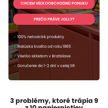
CHCEM VEĽKOOBCHODNÚ PONUKU
PREČO PRÁVE JOLLY?
✓
100% netoxické produkty
✓
Rakúska kvalita od roku 1965
✓
Všetko skladom v Bratislave
✓
Doručenie do 1-2 dní v celej SR
3 problémy, ktoré trápia 9
z 10 papiernictiev