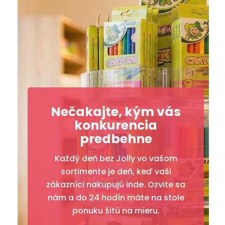
Nečakajte, kým vás
konkurencia
predbehne
Každý deň bez Jolly vo vašom
sortimente je deň, keď vaši
zákazníci nakupujú inde. Ozvite sa
nám a do 24 hodín máte na stole
ponuku šitú na mieru.