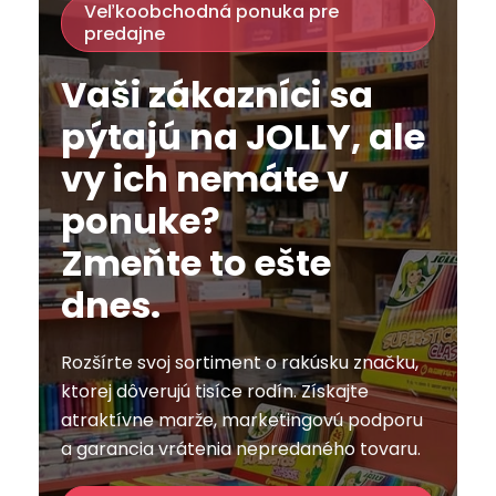
Veľkoobchodná ponuka pre
predajne
Vaši zákazníci sa
pýtajú na JOLLY, ale
vy ich nemáte v
ponuke?
Zmeňte to ešte
dnes.
Rozšírte svoj sortiment o rakúsku značku,
ktorej dôverujú tisíce rodín. Získajte
atraktívne marže, marketingovú podporu
a garancia vrátenia nepredaného tovaru.