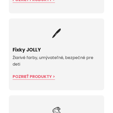
🖊️
Fixky JOLLY
Žiarivé farby, umývateľné, bezpečné pre
deti
POZRIEŤ PRODUKTY >
🎨